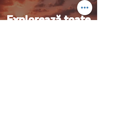
Explorează toate
activitățile
Spune-ne cum ai dori să îți
petreci zilele — noi vom
planifica restul.
Explorează