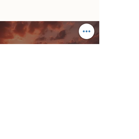
Découvrez
toutes les
activités
Dites-nous comment vous
souhaitez passer vos
journées — nous nous
occupons du reste.
Découvrir