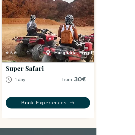
Hurghada, Egypt
⭐ 5.0
Super Safari
30€
1 day
from
Book Experiences