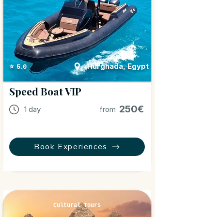
Hurghada, Egypt
⭐ 5.0
Speed Boat VIP
250€
1 day
from
Book Experiences
Cultural Tours