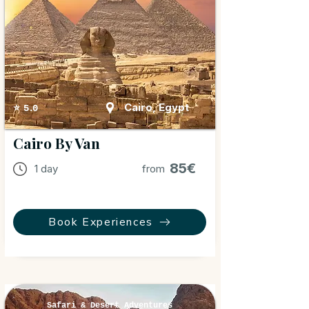
Cairo, Egypt
⭐ 5.0
Cairo By Van
85€
1 day
from
Book Experiences
Safari & Desert Adventures