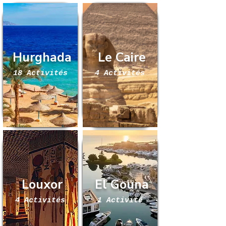
Hurghada
Le Caire
18 Activités
4 Activités
Louxor
El Gouna
4 Activités
1 Activité