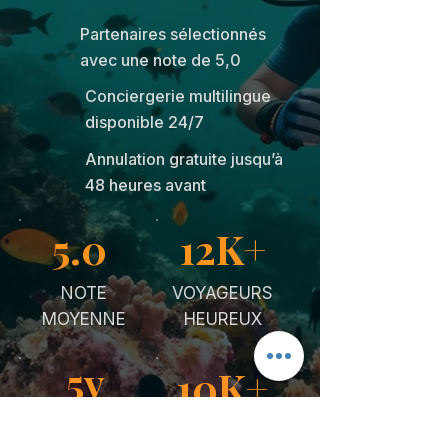
Partenaires sélectionnés
avec une note de 5,0
Conciergerie multilingue
disponible 24/7
Annulation gratuite jusqu’à
48 heures avant
5.0
12K+
NOTE
VOYAGEURS
MOYENNE
HEUREUX
5y
10K+
EN MER
SUR MESURE